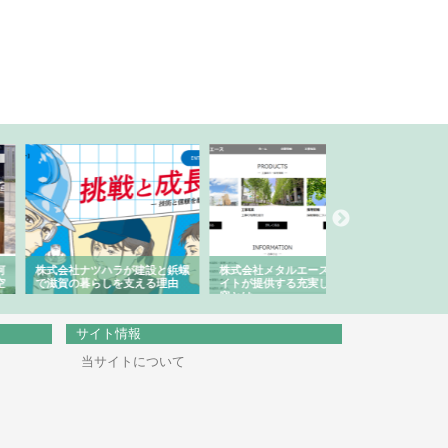
会社ナツハラが建設と鋲螺
株式会社メタルエースの企業サ
株式会社ＣＳＡの事
賀の暮らしを支える理由
イトが提供する充実した情報内
みを徹底解説
容とは
サイト情報
当サイトについて