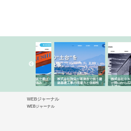
ハクシンが大阪で選ば
株式会社翔栄が草津市で担う建
株式会社ＯＮＯｃｏｍｐ
工事の実績と強み
築基礎工事の現場力と信頼性
が岡山から広域配送を実
る理由
WEBジャーナル
WEBジャーナル