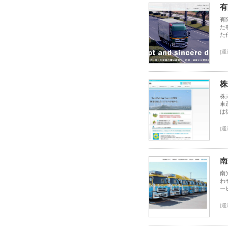
有
有
た
た
[運
株
株
車
は
[運
南
南
わ
ー
[運