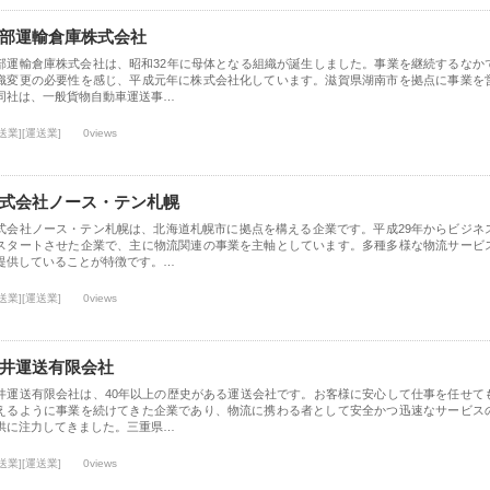
部運輸倉庫株式会社
部運輸倉庫株式会社は、昭和32年に母体となる組織が誕生しました。事業を継続するなか
織変更の必要性を感じ、平成元年に株式会社化しています。滋賀県湖南市を拠点に事業を
同社は、一般貨物自動車運送事…
送業][運送業]
0views
式会社ノース・テン札幌
式会社ノース・テン札幌は、北海道札幌市に拠点を構える企業です。平成29年からビジネ
スタートさせた企業で、主に物流関連の事業を主軸としています。多種多様な物流サービ
提供していることが特徴です。…
送業][運送業]
0views
井運送有限会社
井運送有限会社は、40年以上の歴史がある運送会社です。お客様に安心して仕事を任せて
えるように事業を続けてきた企業であり、物流に携わる者として安全かつ迅速なサービス
供に注力してきました。三重県…
送業][運送業]
0views