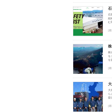
石
石
組
む
[運
株
株
を
を
[運
大
大
ら
提
[運