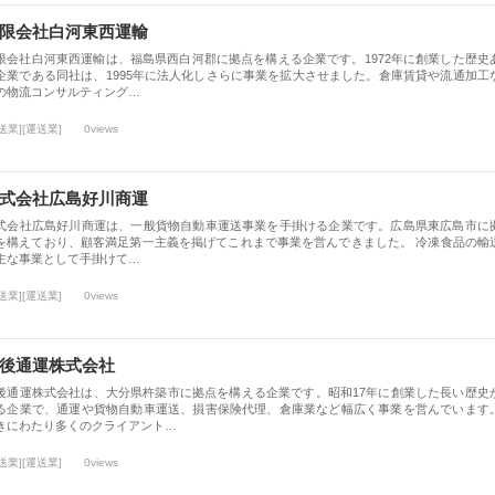
限会社白河東西運輸
限会社白河東西運輸は、福島県西白河郡に拠点を構える企業です。1972年に創業した歴史
企業である同社は、1995年に法人化しさらに事業を拡大させました。倉庫賃貸や流通加工
の物流コンサルティング…
送業][運送業]
0views
式会社広島好川商運
式会社広島好川商運は、一般貨物自動車運送事業を手掛ける企業です。広島県東広島市に
を構えており、顧客満足第一主義を掲げてこれまで事業を営んできました。 冷凍食品の輸
主な事業として手掛けて…
送業][運送業]
0views
後通運株式会社
後通運株式会社は、大分県杵築市に拠点を構える企業です。昭和17年に創業した長い歴史
る企業で、通運や貨物自動車運送、損害保険代理、倉庫業など幅広く事業を営んでいます
きにわたり多くのクライアント…
送業][運送業]
0views