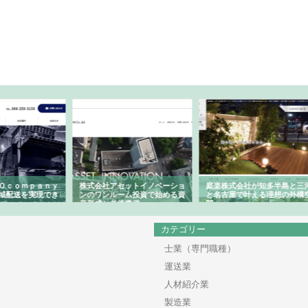
ａｎｙ
株式会社アセットイノベーショ
庭楽株式会社が知多半島と三河
株式
現でき
ンのワンルーム投資で始める資
と名古屋で叶える理想の外構空
で滋
産形成と老後準備
間
カテゴリー
士業（専門職種）
運送業
人材紹介業
製造業