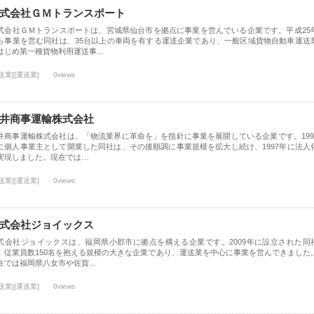
式会社ＧＭトランスポート
式会社ＧＭトランスポートは、宮城県仙台市を拠点に事業を営んでいる企業です。平成25
ら事業を営む同社は、35台以上の車両を有する運送企業であり、一般区域貨物自動車運送
はじめ第一種貨物利用運送事…
送業][運送業]
0views
井商事運輸株式会社
井商事運輸株式会社は、「物流業界に革命を」を指針に事業を展開している企業です。199
に個人事業主として開業した同社は、その後順調に事業規模を拡大し続け、1997年に法人
実現しました。現在では…
送業][運送業]
0views
式会社ジョイックス
式会社ジョイックスは、福岡県小郡市に拠点を構える企業です。2009年に設立された同
、従業員数150名を抱える規模の大きな企業であり、運送業を中心に事業を営んできました
在では福岡県八女市や佐賀…
送業][運送業]
0views