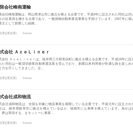
限会社峰南運輸
限会社峰南運輸は、岡山県津山市に拠点を構える企業です。平成9年に設立された同社は20
上の従業員を擁する企業であり、一般貨物自動車運送事業を手掛けています。1997年に個
業主として創業した組織…
送業][運送業]
0views
式会社 ＡｃｅＬｉｎｅｒ
式会社 ＡｃｅＬｉｎｅｒは、福井県三方郡美浜町に拠点を構える企業です。平成18年に設
れた同社は一般貸切旅客自動車運送業を営んでおり、創業以来利用者が快適な旅を楽しめ
う力を尽くしてきました。企…
送業][運送業]
0views
式会社成和物流
式会社成和物流は、全国を対象に物流事業を展開している企業です。平成元年に設立され
社は、岐阜県岐阜市に拠点を構えているほか、瑞穂市にも車庫を構えています。為せば
、夢は実現する、をモットーに事業…
送業][運送業]
0views