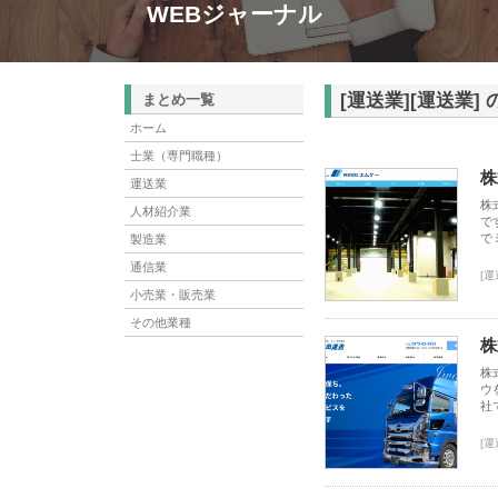
WEBジャーナル
[運送業][運送業]
まとめ一覧
ホーム
士業（専門職種）
株
運送業
株
人材紹介業
で
で
製造業
通信業
[運
小売業・販売業
その他業種
株
株
ウ
社
[運