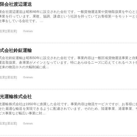
限会社渡辺運送
限会社渡辺運送は昭和46年に設立された会社です。一般貨物運送業や貨物取扱業を中心と
事業を行っています。果敢、協調、謙虚という社訓を持っていてお客様第一をモットーと
仕事をしている会社です。 …
送業][運送業]
0views
式会社鈴鉦運輸
式会社鈴鉦運輸は昭和50年に設立された会社です。事業内容は一般区域貨物運送事業と自
運送取扱業、倉庫業がメインとなっています。特にあらゆるニーズに応えてくれるベスト
従来の物流ロスの大幅削減に成…
送業][運送業]
0views
光運輸株式会社
光運輸株式会社は1950年に創業した会社です。事業内容は物流サービスですが、お客様に
せた最適な輸送を実現できるように配慮されています。そのため、陸運事業、港運事業、
ビス事業など幅広い事業に対…
送業][運送業]
0views