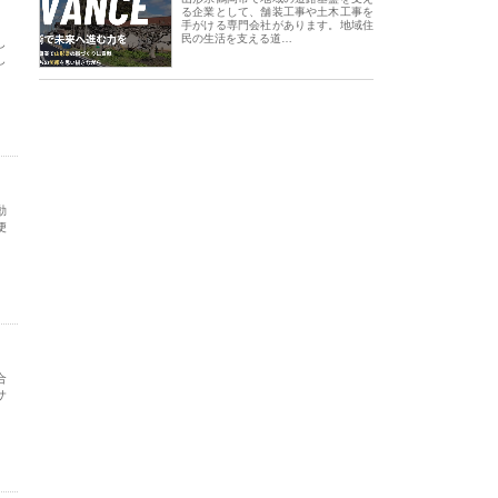
る企業として、舗装工事や土木工事を
手がける専門会社があります。地域住
民の生活を支える道…
し
し
動
便
合
サ