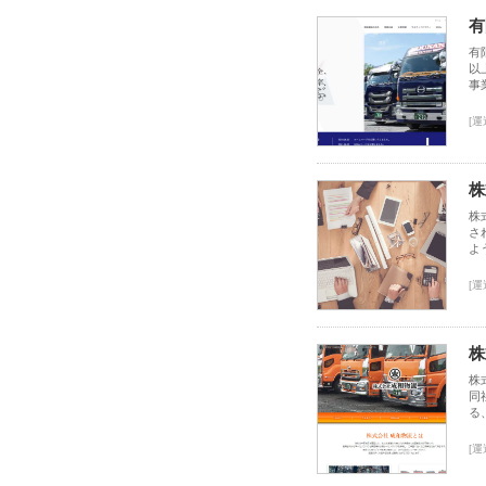
有
有
以
事
[運
株
株
さ
よ
[運
株
株
同
る
[運