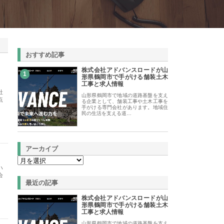
おすすめ記事
株式会社アドバンスロードが山
1
形県鶴岡市で手がける舗装土木
工事と求人情報
社
山形県鶴岡市で地域の道路基盤を支え
点
る企業として、舗装工事や土木工事を
手がける専門会社があります。地域住
民の生活を支える道…
アーカイブ
ハ
会
最近の記事
株式会社アドバンスロードが山
形県鶴岡市で手がける舗装土木
工事と求人情報
山形県鶴岡市で地域の道路基盤を支え