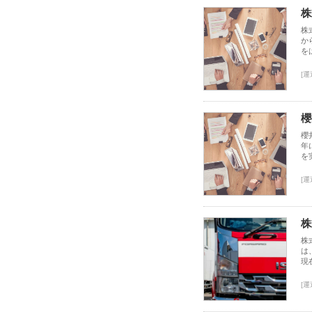
株
株
か
を
[運
櫻
櫻
年
を
[運
株
株
は
現
[運