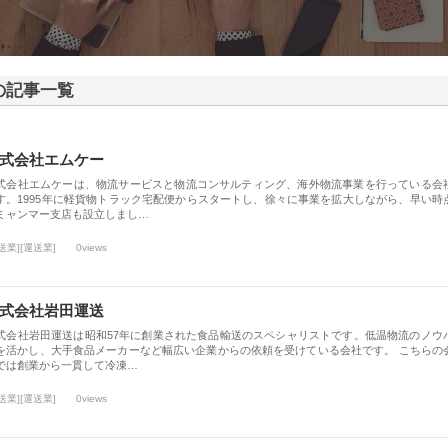
 の記事一覧
式会社エムケー
式会社エムケーは、物流サービスと物流コンサルティング、海外物流事業を行っている会
す。1995年に軽貨物トラック宅配便からスタートし、徐々に事業を拡大しながら、早い時
ミャンマー支店も設立しまし…
送業][運送業]
0views
式会社岩田運送
式会社岩田運送は昭和57年に創業された食品輸送のスペシャリストです。低温物流のノウ
を活かし、大手食品メーカーなど幅広い企業からの依頼を受けている会社です。 こちらの
では創業から一貫して冷凍…
送業][運送業]
0views