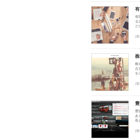
有
有
る
ど
[運
株
株
点
を
[運
豊
豊
あ
長
[運