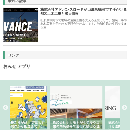
最近の記事
株式会社アドバンスロードが山形県鶴岡市で手がける
舗装土木工事と求人情報
山形県鶴岡市で地域の道路基盤を支える企業として、舗装工事や
土木工事を手がける専門会社があります。地域住民の生活を支え
る道…
リンク
おみせ アプリ
や店
株式会社スプリングエフが選ば
桑木給食株式会社が福山市で選
株
る理
れる理由とOEMアパレル製造の
ばれる手作り弁当配達の理由
れ
強み