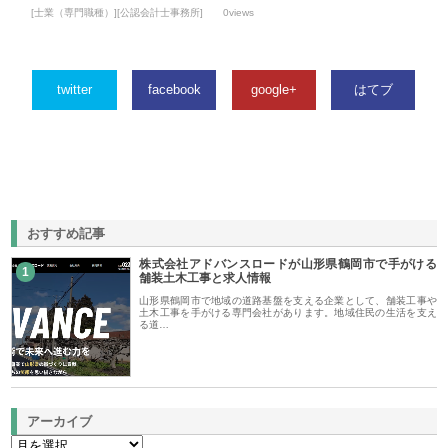
[士業（専門職種）][公認会計士事務所]
0views
twitter
facebook
google+
はてブ
おすすめ記事
株式会社アドバンスロードが山形県鶴岡市で手がける
1
舗装土木工事と求人情報
山形県鶴岡市で地域の道路基盤を支える企業として、舗装工事や
土木工事を手がける専門会社があります。地域住民の生活を支え
る道…
アーカイブ