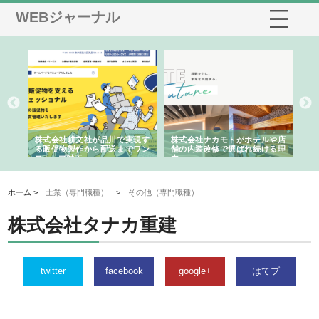
WEBジャーナル
ノー
株式会社耕文社が品川で実現す
株式会社ナカモトがホテルや店
株
の専
る販促物製作から配送までワン
舗の内装改修で選ばれ続ける理
れ
ストップ対応
由
強
ホーム >
士業（専門職種）
>
その他（専門職種）
株式会社タナカ重建
twitter
facebook
google+
はてブ