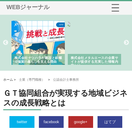
WEBジャーナル
三河
株式会社ナツハラが建設と鋲螺
株式会社メタルエースの企業サ
株
構空
で滋賀の暮らしを支える理由
イトが提供する充実した情報内
み
容とは
ホーム >
士業（専門職種）
>
公認会計士事務所
ＧＴ協同組合が実現する地域ビジネ
スの成長戦略とは
twitter
facebook
google+
はてブ