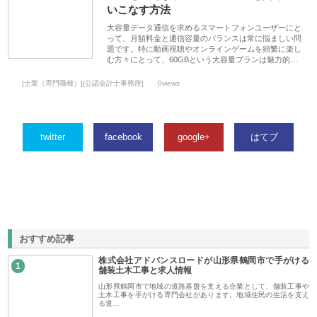
いこなす方法
大容量データ通信を求めるスマートフォンユーザーにと
って、月額料金と通信容量のバランスは常に悩ましい問
題です。特に動画視聴やオンラインゲームを頻繁に楽し
む方々にとって、60GBという大容量プランは魅力的…
[士業（専門職種）][公認会計士事務所]
0views
twitter
facebook
google+
はてブ
おすすめ記事
株式会社アドバンスロードが山形県鶴岡市で手がける
1
舗装土木工事と求人情報
山形県鶴岡市で地域の道路基盤を支える企業として、舗装工事や
土木工事を手がける専門会社があります。地域住民の生活を支え
る道…