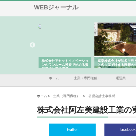
WEBジャーナル
ＯＮＯｃｏｍｐａｎｙ
株式会社アセットイノベーショ
庭楽株式会社が知多半島
ら広域配送を実現でき
ンのワンルーム投資で始める資
と名古屋で叶える理想の
産形成と老後準備
間
ホーム
士業（専門職種）
運送業
ホーム >
士業（専門職種）
>
公認会計士事務所
株式会社阿左美建設工業の
twitter
facebook