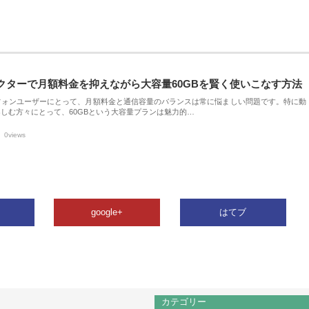
クターで月額料金を抑えながら大容量60GBを賢く使いこなす方法
フォンユーザーにとって、月額料金と通信容量のバランスは常に悩ましい問題です。特に動
しむ方々にとって、60GBという大容量プランは魅力的…
0views
google+
はてブ
カテゴリー