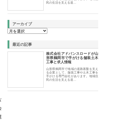
民の生活を支える道…
アーカイブ
最近の記事
株式会社アドバンスロードが山
形県鶴岡市で手がける舗装土木
工事と求人情報
山形県鶴岡市で地域の道路基盤を支え
る企業として、舗装工事や土木工事を
手がける専門会社があります。地域住
民の生活を支える道…
な
会
選