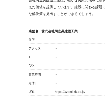
会社阿左美建設工業は、確かな実績と地域に根
えた価値を提供しています。建設に関わる課題
な解決策を見出すことができるでしょう。
店舗名
株式会社阿左美建設工業
住所
－
アクセス
－
TEL
－
FAX
－
営業時間
－
定休日
－
URL
https://azami-kk.co.jp/