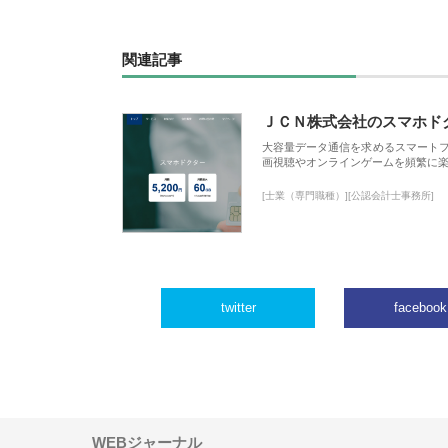
関連記事
ＪＣＮ株式会社のスマホド
大容量データ通信を求めるスマート
画視聴やオンラインゲームを頻繁に楽
[士業（専門職種）][公認会計士事務所]
twitter
facebook
WEBジャーナル