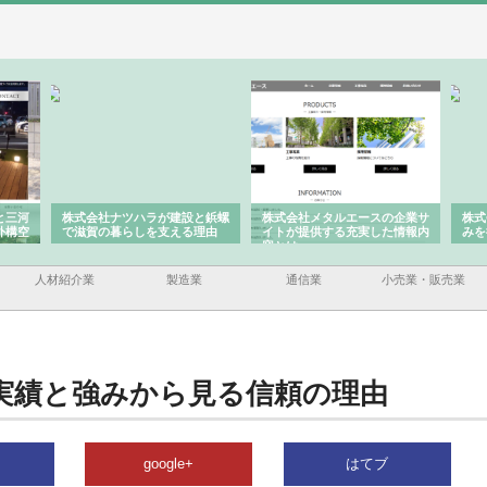
と三河
株式会社ナツハラが建設と鋲螺
株式会社メタルエースの企業サ
株式
外構空
で滋賀の暮らしを支える理由
イトが提供する充実した情報内
みを
容とは
人材紹介業
製造業
通信業
小売業・販売業
実績と強みから見る信頼の理由
google+
はてブ