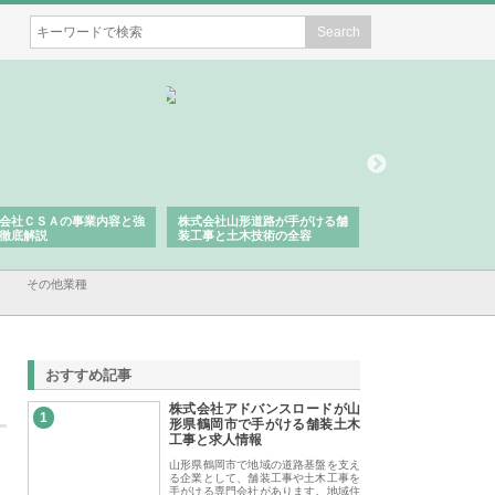
会社ＣＳＡの事業内容と強
株式会社山形道路が手がける舗
ホクシン設備株式会
徹底解説
装工事と土木技術の全容
る給排水空調消火設
績と強み
その他業種
おすすめ記事
株式会社アドバンスロードが山
1
形県鶴岡市で手がける舗装土木
工事と求人情報
山形県鶴岡市で地域の道路基盤を支え
る企業として、舗装工事や土木工事を
手がける専門会社があります。地域住