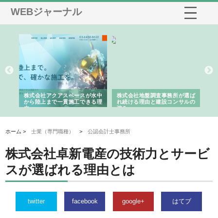
WEBジャーナル
シー
株式会社アクアスペースが水中
株式会社地盤調査事務所が選ば
株
ム導
から陸上まで一貫施工できる理
れ続ける理由と建設コンサルの
ス
由
強み
ホーム >
士業（専門職種）
>
公認会計士事務所
株式会社卓新電産の技術力とサービ
スが選ばれる理由とは
twitter
facebook
google+
はてブ