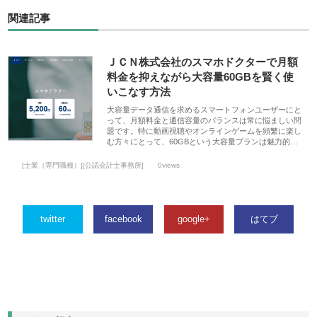
関連記事
ＪＣＮ株式会社のスマホドクターで月額
料金を抑えながら大容量60GBを賢く使
いこなす方法
大容量データ通信を求めるスマートフォンユーザーにと
って、月額料金と通信容量のバランスは常に悩ましい問
題です。特に動画視聴やオンラインゲームを頻繁に楽し
む方々にとって、60GBという大容量プランは魅力的…
[士業（専門職種）][公認会計士事務所]
0views
twitter
facebook
google+
はてブ