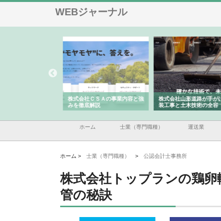
WEBジャーナル
メタルエースの企業サ
株式会社ＣＳＡの事業内容と強
株式会社山形道路が手が
供する充実した情報内
みを徹底解説
装工事と土木技術の全容
ホーム
士業（専門職種）
運送業
ホーム >
士業（専門職種）
>
公認会計士事務所
株式会社トップランの鶏卵
管の秘訣