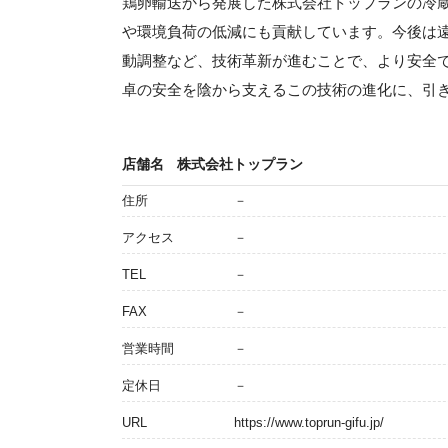
鶏卵輸送から発展した株式会社トップランの冷
や環境負荷の低減にも貢献しています。今後は遠
動調整など、技術革新が進むことで、より安全
卓の安全を陰から支えるこの技術の進化に、引
店舗名
株式会社トップラン
住所
－
アクセス
－
TEL
－
FAX
－
営業時間
－
定休日
－
URL
https://www.toprun-gifu.jp/