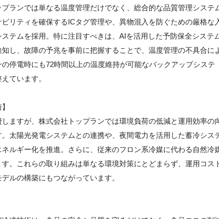
ップランでは単なる温度管理だけでなく、総合的な品質管理システ
ビリティを確保するICタグ管理や、異物混入を防ぐための厳格な
ステムを採用。特に注目すべきは、AIを活用した予防保全システ
検知し、故障の予兆を事前に把握することで、温度管理の不具合に
の停電時にも72時間以上の温度維持が可能なバックアップシステ
整えています。
術】
費しますが、株式会社トップランでは環境負荷の低減と運用効率の
す。太陽光発電システムとの連携や、夜間電力を活用した蓄冷シス
エネルギー化を推進。さらに、従来のフロン系冷媒に代わる自然冷
ます。これらの取り組みは単なる環境対策にとどまらず、運用コス
モデルの構築にもつながっています。