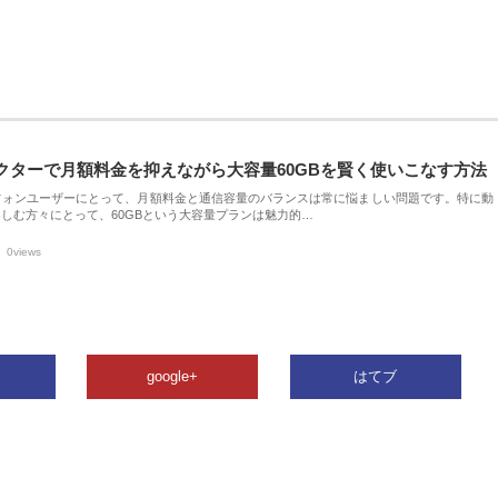
クターで月額料金を抑えながら大容量60GBを賢く使いこなす方法
フォンユーザーにとって、月額料金と通信容量のバランスは常に悩ましい問題です。特に動
しむ方々にとって、60GBという大容量プランは魅力的…
0views
google+
はてブ