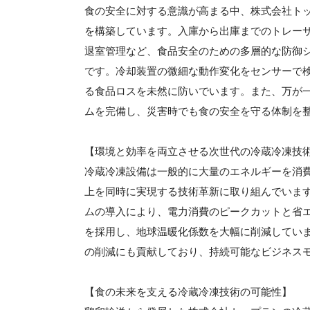
食の安全に対する意識が高まる中、株式会社ト
を構築しています。入庫から出庫までのトレーサ
退室管理など、食品安全のための多層的な防御シ
です。冷却装置の微細な動作変化をセンサーで
る食品ロスを未然に防いでいます。また、万が一
ムを完備し、災害時でも食の安全を守る体制を
【環境と効率を両立させる次世代の冷蔵冷凍技
冷蔵冷凍設備は一般的に大量のエネルギーを消
上を同時に実現する技術革新に取り組んでいま
ムの導入により、電力消費のピークカットと省
を採用し、地球温暖化係数を大幅に削減してい
の削減にも貢献しており、持続可能なビジネス
【食の未来を支える冷蔵冷凍技術の可能性】