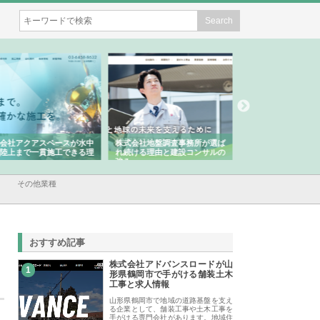
会社アクアスペースが水中
株式会社地盤調査事務所が選ば
株式会社名神精工の
陸上まで一貫施工できる理
れ続ける理由と建設コンサルの
スリリース一覧と注
強み
その他業種
おすすめ記事
株式会社アドバンスロードが山
1
形県鶴岡市で手がける舗装土木
工事と求人情報
山形県鶴岡市で地域の道路基盤を支え
る企業として、舗装工事や土木工事を
手がける専門会社があります。地域住