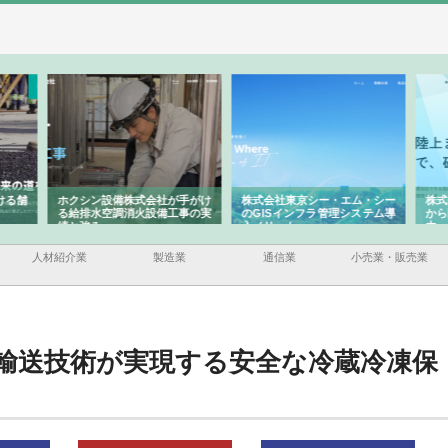
ける舗
ホクシン設備株式会社が手がけ
株式会社東京シー・エム・シー
株式
る給排水空調消火設備工事の実
のGISインフラ管理システム導
から
績と強み
入メリット
由
人材紹介業
製造業
通信業
小売業・販売業
輸送技術が実現する安全な冷蔵冷凍保