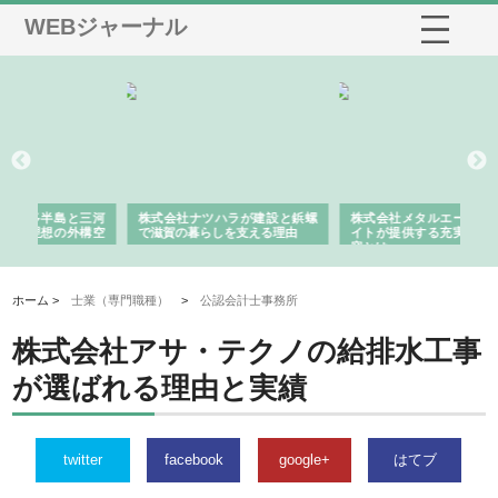
WEBジャーナル
三河
株式会社ナツハラが建設と鋲螺
株式会社メタルエースの企業サ
株
構空
で滋賀の暮らしを支える理由
イトが提供する充実した情報内
み
容とは
ホーム >
士業（専門職種）
>
公認会計士事務所
株式会社アサ・テクノの給排水工事
が選ばれる理由と実績
twitter
facebook
google+
はてブ