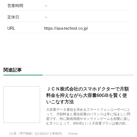
営業時間
－
定休日
－
URL
https://asa-technol.co.jp/
関連記事
ＪＣＮ株式会社のスマホドクターで月額
料金を抑えながら大容量60GBを賢く使
いこなす方法
大容量データ通信を求めるスマートフォンユーザーにと
って、月額料金と通信容量のバランスは常に悩ましい問
題です。特に動画視聴やオンラインゲームを頻繁に楽し
む方々にとって、60GBという大容量プランは魅力的…
[士業（専門職種）][公認会計士事務所]
0views