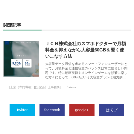
関連記事
ＪＣＮ株式会社のスマホドクターで月額
料金を抑えながら大容量60GBを賢く使
いこなす方法
大容量データ通信を求めるスマートフォンユーザーにと
って、月額料金と通信容量のバランスは常に悩ましい問
題です。特に動画視聴やオンラインゲームを頻繁に楽し
む方々にとって、60GBという大容量プランは魅力的…
[士業（専門職種）][公認会計士事務所]
0views
twitter
facebook
google+
はてブ