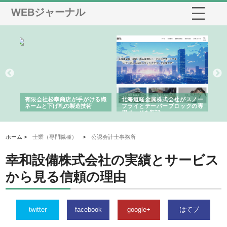
WEBジャーナル
多摩
有限会社松幸商店が手がける織
北海道軽金属株式会社がスノー
株
工事
ネームと下げ札の製造技術
フライとテーパーブロックの専
る
用ページを新設
ス
ホーム >
士業（専門職種）
>
公認会計士事務所
幸和設備株式会社の実績とサービス
から見る信頼の理由
twitter
facebook
google+
はてブ