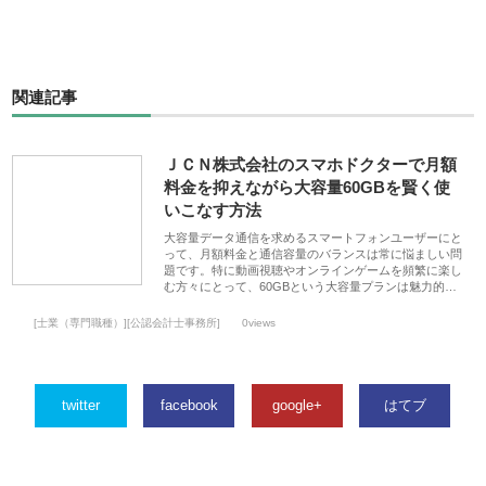
関連記事
ＪＣＮ株式会社のスマホドクターで月額
料金を抑えながら大容量60GBを賢く使
いこなす方法
大容量データ通信を求めるスマートフォンユーザーにと
って、月額料金と通信容量のバランスは常に悩ましい問
題です。特に動画視聴やオンラインゲームを頻繁に楽し
む方々にとって、60GBという大容量プランは魅力的…
[士業（専門職種）][公認会計士事務所]
0views
twitter
facebook
google+
はてブ