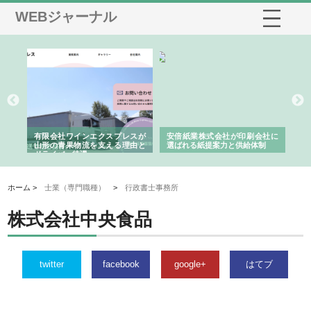
WEBジャーナル
国産
有限会社ワインエクスプレスが
安倍紙業株式会社が印刷会社に
株
力
山形の青果物流を支える理由と
選ばれる紙提案力と供給体制
れ
ドライバー待遇
ホーム >
士業（専門職種）
>
行政書士事務所
株式会社中央食品
twitter
facebook
google+
はてブ