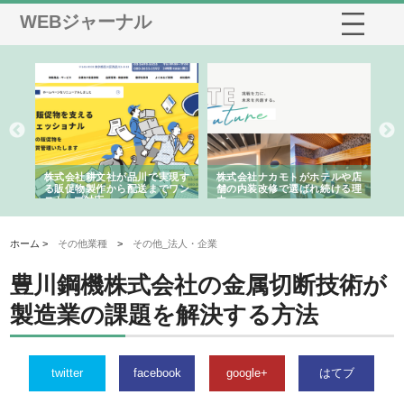
WEBジャーナル
ノー
株式会社耕文社が品川で実現す
株式会社ナカモトがホテルや店
株
の専
る販促物製作から配送までワン
舗の内装改修で選ばれ続ける理
れ
ストップ対応
由
強
ホーム >
その他業種
>
その他_法人・企業
豊川鋼機株式会社の金属切断技術が
製造業の課題を解決する方法
twitter
facebook
google+
はてブ