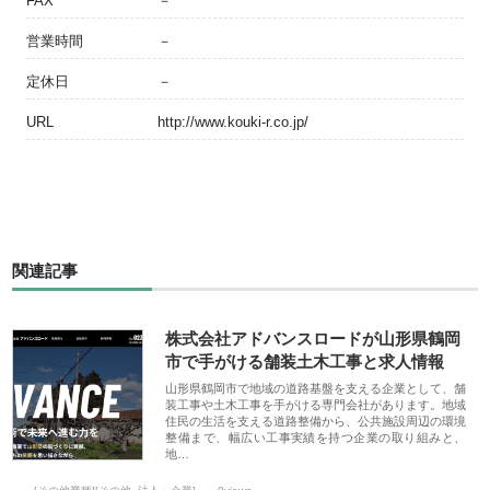
FAX
－
営業時間
－
定休日
－
URL
http://www.kouki-r.co.jp/
関連記事
株式会社アドバンスロードが山形県鶴岡
市で手がける舗装土木工事と求人情報
山形県鶴岡市で地域の道路基盤を支える企業として、舗
装工事や土木工事を手がける専門会社があります。地域
住民の生活を支える道路整備から、公共施設周辺の環境
整備まで、幅広い工事実績を持つ企業の取り組みと、
地…