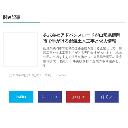
関連記事
株式会社アドバンスロードが山形県鶴岡
市で手がける舗装土木工事と求人情報
山形県鶴岡市で地域の道路基盤を支える企業として、舗
装工事や土木工事を手がける専門会社があります。地域
住民の生活を支える道路整備から、公共施設周辺の環境
整備まで、幅広い工事実績を持つ企業の取り組みと、
地…
[その他業種][その他_法人・企業]
0views
twitter
facebook
google+
はてブ