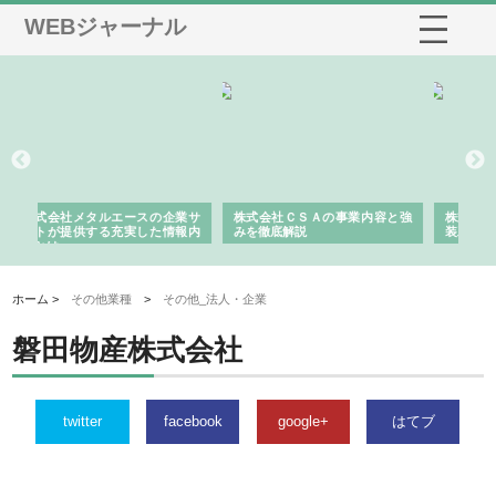
WEBジャーナル
の企業サ
株式会社ＣＳＡの事業内容と強
株式会社山形道路が手がける舗
た情報内
みを徹底解説
装工事と土木技術の全容
ホーム >
その他業種
>
その他_法人・企業
磐田物産株式会社
twitter
facebook
google+
はてブ