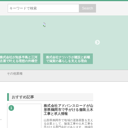
株式会社が知多半島と三河
株式会社ナツハラが建設と鋲螺
株式会社メタルエー
古屋で叶える理想の外構空
で滋賀の暮らしを支える理由
イトが提供する充実
容とは
その他業種
おすすめ記事
株式会社アドバンスロードが山
1
形県鶴岡市で手がける舗装土木
工事と求人情報
山形県鶴岡市で地域の道路基盤を支え
る企業として、舗装工事や土木工事を
手がける専門会社があります。地域住