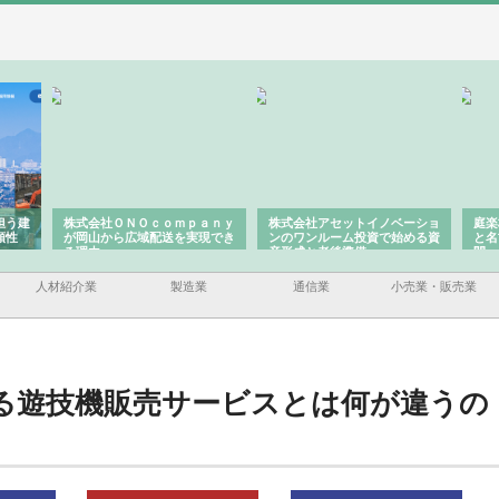
担う建
株式会社ＯＮＯｃｏｍｐａｎｙ
株式会社アセットイノベーショ
庭楽
頼性
が岡山から広域配送を実現でき
ンのワンルーム投資で始める資
と名
る理由
産形成と老後準備
間
人材紹介業
製造業
通信業
小売業・販売業
る遊技機販売サービスとは何が違うの