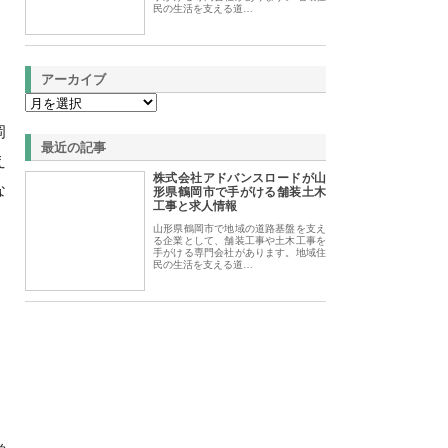
民の生活を支える道…
アーカイブ
岡
最近の記事
え
株式会社アドバンスロードが山
な
形県鶴岡市で手がける舗装土木
工事と求人情報
山形県鶴岡市で地域の道路基盤を支え
る企業として、舗装工事や土木工事を
手がける専門会社があります。地域住
民の生活を支える道…