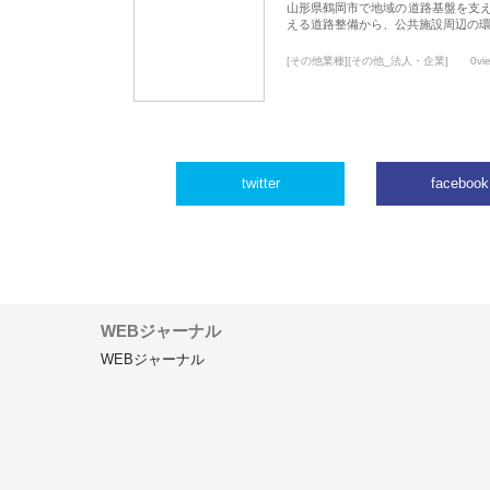
山形県鶴岡市で地域の道路基盤を支
える道路整備から、公共施設周辺の
[その他業種][その他_法人・企業]
0vi
twitter
facebook
WEBジャーナル
WEBジャーナル