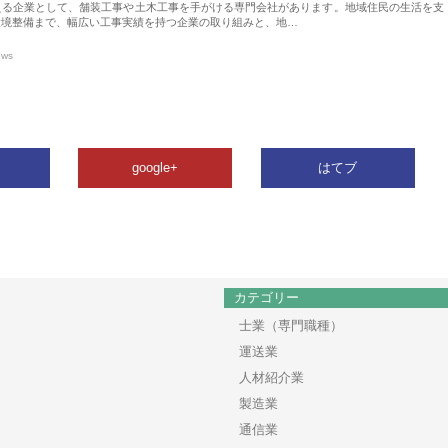
える企業として、舗装工事や土木工事を手がける専門会社があります。地域住民の生活を支
環境整備まで、幅広い工事実績を持つ企業の取り組みと、地…
ews
google+
はてブ
カテゴリー
士業（専門職種）
運送業
人材紹介業
製造業
通信業