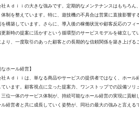
会社Ａｄｉｉの大きな強みです。定期的なメンテナンスはもちろん
ト体制を整えています。特に、遊技機の不具合は営業に直接影響す
制を構築しています。さらに、導入後の稼働状況や顧客反応のフィ
備更新時の提案に活かすという循環型のサービスモデルを確立して
により、一度取引のあった顧客との長期的な信頼関係を築き上げる
能なホール経営】
会社Ａｄｉｉは、単なる商品やサービスの提供者ではなく、ホール
しています。顧客視点に立った提案力、ワンストップでの設備ソリ
う三位一体のサービス体制が、持続可能なホール経営の実現に貢献
ール経営者と共に成長していく姿勢が、同社の最大の強みと言える