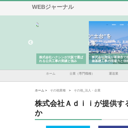
WEBジャーナル
株式会社が印刷会社に
株式会社ハクシンが大阪で選ば
株式会社翔栄が草津市で
紙提案力と供給体制
れる公共工事の実績と強み
築基礎工事の現場力と信
ホーム
士業（専門職種）
運送業
ホーム >
その他業種
>
その他_法人・企業
株式会社Ａｄｉｉが提供す
か