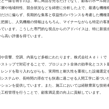
社と一線を画すのは、単に商品を売るだけでなく、顧客のホール経
客層や地域特性、競合状況などを綿密に分析した上で、最適な機種
種だけに偏らず、長期的な集客と収益性のバランスを考慮した機種
に把握し、人気機種の情報はもちろん、マイナーながらも特定の客
っています。こうした専門的な視点からのアドバイスは、特に新規
から高い評価を得ています。
明や音響、空調、内装など多岐にわたります。株式会社Ａｄｉｉで
ンストップで対応することで、プロジェクト全体の効率化とコスト
トレンドを取り入れながらも、実用性と耐久性を重視した設備選定
明システムや、長時間の滞在でも快適に過ごせる人間工学に基づい
ーションを提供しています。また、施工においては経験豊富な技術
た工程管理を行うことで、顧客満足度の向上に貢献しています。