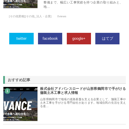
整備まで、幅広い工事実績を持つ企業の取り組みと、
地…
[その他業種][その他_法人・企業]
0views
twitter
facebook
google+
はてブ
おすすめ記事
株式会社アドバンスロードが山形県鶴岡市で手がける
1
舗装土木工事と求人情報
山形県鶴岡市で地域の道路基盤を支える企業として、舗装工事や
土木工事を手がける専門会社があります。地域住民の生活を支え
る道…