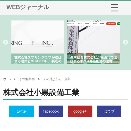
WEBジャーナル
や店
株式会社スプリングエフが選ば
桑木給食株式会社が福山市で選
株
る理
れる理由とOEMアパレル製造の
ばれる手作り弁当配達の理由
れ
強み
ホーム >
その他業種
>
その他_法人・企業
株式会社小黒設備工業
twitter
facebook
google+
はてブ