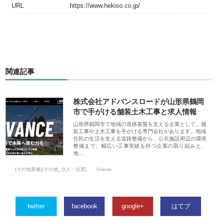
URL
https://www.hekiso.co.jp/
関連記事
株式会社アドバンスロードが山形県鶴岡
市で手がける舗装土木工事と求人情報
山形県鶴岡市で地域の道路基盤を支える企業として、舗
装工事や土木工事を手がける専門会社があります。地域
住民の生活を支える道路整備から、公共施設周辺の環境
整備まで、幅広い工事実績を持つ企業の取り組みと、
地…
[その他業種][その他_法人・企業]
0views
twitter
facebook
google+
はてブ