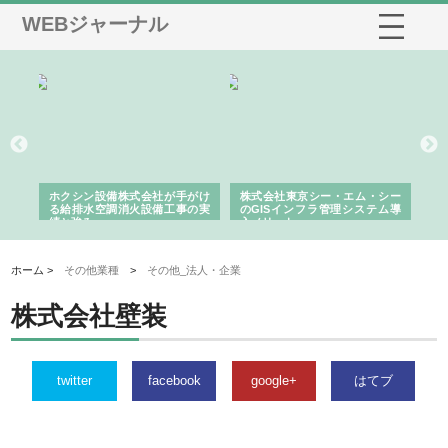
WEBジャーナル
る舗
ホクシン設備株式会社が手がけ
株式会社東京シー・エム・シー
株
る給排水空調消火設備工事の実
のGISインフラ管理システム導
か
績と強み
入メリット
由
ホーム >
その他業種
>
その他_法人・企業
株式会社壁装
twitter
facebook
google+
はてブ