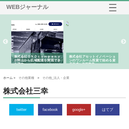
WEBジャーナル
ｏｍｐａｎｙ
株式会社アセットイノベーショ
庭楽株式会社が知多半島と三
送を実現でき
ンのワンルーム投資で始める資
と名古屋で叶える理想の外構
産形成と老後準備
間
ホーム >
その他業種
>
その他_法人・企業
株式会社三幸
twitter
facebook
google+
はてブ