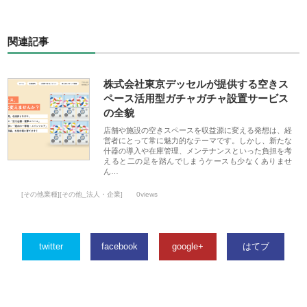
関連記事
株式会社東京デッセルが提供する空きス
ペース活用型ガチャガチャ設置サービス
の全貌
店舗や施設の空きスペースを収益源に変える発想は、経
営者にとって常に魅力的なテーマです。しかし、新たな
什器の導入や在庫管理、メンテナンスといった負担を考
えると二の足を踏んでしまうケースも少なくありませ
ん…
[その他業種][その他_法人・企業]
0views
twitter
facebook
google+
はてブ