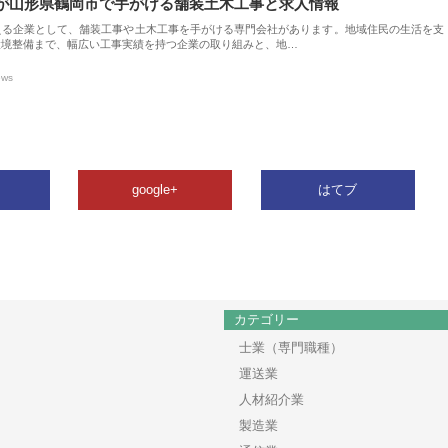
が山形県鶴岡市で手がける舗装土木工事と求人情報
える企業として、舗装工事や土木工事を手がける専門会社があります。地域住民の生活を支
環境整備まで、幅広い工事実績を持つ企業の取り組みと、地…
ews
google+
はてブ
カテゴリー
士業（専門職種）
運送業
人材紹介業
製造業