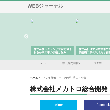
WEBジャーナル
株式会社が印刷会社に
株式会社ハクシンが大阪で選ば
株式会社翔栄が草津市で
紙提案力と供給体制
れる公共工事の実績と強み
築基礎工事の現場力と信
ホーム
士業（専門職種）
運送業
ホーム >
その他業種
>
その他_法人・企業
株式会社メカトロ総合開発
twitter
facebook