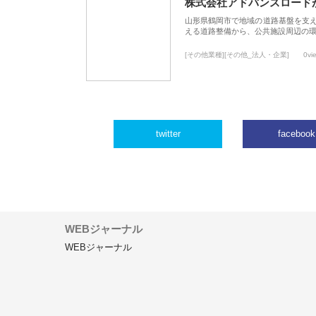
株式会社アドバンスロード
山形県鶴岡市で地域の道路基盤を支
える道路整備から、公共施設周辺の
[その他業種][その他_法人・企業]
0vi
twitter
facebook
WEBジャーナル
WEBジャーナル