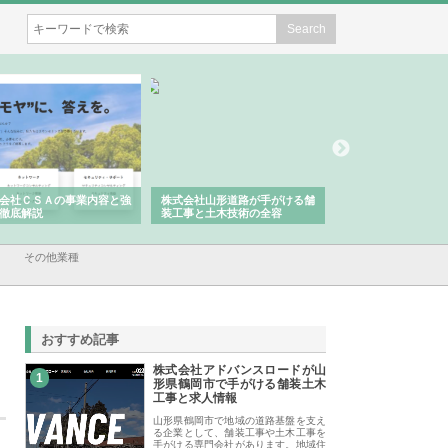
ＳＡの事業内容と強
株式会社山形道路が手がける舗
ホクシン設備株式会社が手が
説
装工事と土木技術の全容
る給排水空調消火設備工事の
績と強み
その他業種
おすすめ記事
株式会社アドバンスロードが山
1
形県鶴岡市で手がける舗装土木
工事と求人情報
山形県鶴岡市で地域の道路基盤を支え
る企業として、舗装工事や土木工事を
手がける専門会社があります。地域住