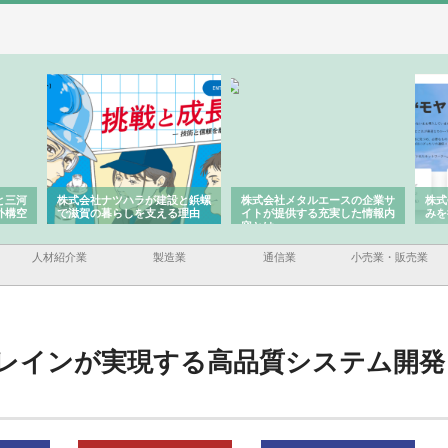
株式会社ナツハラが建設と鋲螺
株式会社メタルエースの企業サ
株式会社Ｃ
で滋賀の暮らしを支える理由
イトが提供する充実した情報内
みを徹底解
容とは
人材紹介業
製造業
通信業
小売業・販売業
レインが実現する高品質システム開発