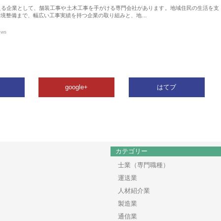
える企業として、舗装工事や土木工事を手がける専門会社があります。地域住民の生活を支
環境整備まで、幅広い工事実績を持つ企業の取り組みと、地…
ews
google+
はてブ
カテゴリー
士業（専門職種）
運送業
人材紹介業
製造業
通信業