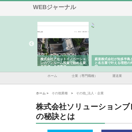
WEBジャーナル
ｃｏｍｐａｎｙ
株式会社アセットイノベーショ
庭楽株式会社が知多半島と三河
配送を実現でき
ンのワンルーム投資で始める資
と名古屋で叶える理想の外構空
産形成と老後準備
間
ホーム
士業（専門職種）
運送業
ホーム >
その他業種
>
その他_法人・企業
株式会社ソリューションブ
の秘訣とは