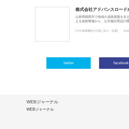
株式会社アドバンスロード
山形県鶴岡市で地域の道路基盤を支
える道路整備から、公共施設周辺の
[その他業種][その他_法人・企業]
0vi
twitter
facebook
WEBジャーナル
WEBジャーナル