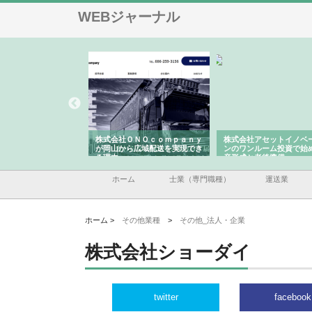
WEBジャーナル
翔栄が草津市で担う建
株式会社ＯＮＯｃｏｍｐａｎｙ
株式会社アセットイノベ
事の現場力と信頼性
が岡山から広域配送を実現でき
ンのワンルーム投資で始
る理由
産形成と老後準備
ホーム
士業（専門職種）
運送業
ホーム >
その他業種
>
その他_法人・企業
株式会社ショーダイ
twitter
facebook