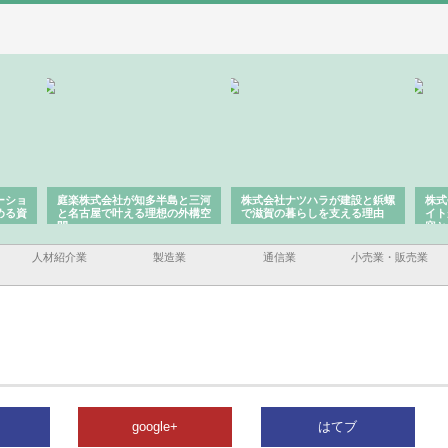
ーショ
庭楽株式会社が知多半島と三河
株式会社ナツハラが建設と鋲螺
株式
める資
と名古屋で叶える理想の外構空
で滋賀の暮らしを支える理由
イト
間
容と
人材紹介業
製造業
通信業
小売業・販売業
google+
はてブ