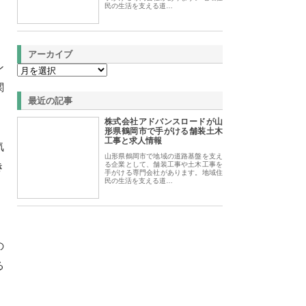
民の生活を支える道…
アーカイブ
ン
関
最近の記事
株式会社アドバンスロードが山
形県鶴岡市で手がける舗装土木
工事と求人情報
気
山形県鶴岡市で地域の道路基盤を支え
き
る企業として、舗装工事や土木工事を
手がける専門会社があります。地域住
民の生活を支える道…
の
る