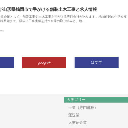
が山形県鶴岡市で手がける舗装土木工事と求人情報
える企業として、舗装工事や土木工事を手がける専門会社があります。地域住民の生活を支
環境整備まで、幅広い工事実績を持つ企業の取り組みと、地…
ews
google+
はてブ
カテゴリー
士業（専門職種）
運送業
人材紹介業