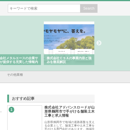
会社メタルエースの企業サ
株式会社ＣＳＡの事業内容と強
株式会社山形道路が
が提供する充実した情報内
みを徹底解説
装工事と土木技術の
は
その他業種
おすすめ記事
株式会社アドバンスロードが山
1
形県鶴岡市で手がける舗装土木
工事と求人情報
山形県鶴岡市で地域の道路基盤を支え
る企業として、舗装工事や土木工事を
手がける専門会社があります。地域住