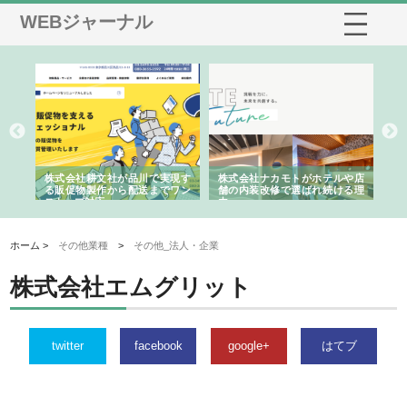
WEBジャーナル
ノー
株式会社耕文社が品川で実現す
株式会社ナカモトがホテルや店
株
の専
る販促物製作から配送までワン
舗の内装改修で選ばれ続ける理
れ
ストップ対応
由
強
ホーム >
その他業種
>
その他_法人・企業
株式会社エムグリット
twitter
facebook
google+
はてブ