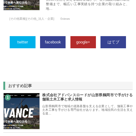
整備まで、幅広い工事実績を持つ企業の取り組みと、
地…
[その他業種][その他_法人・企業]
0views
twitter
facebook
google+
はてブ
おすすめ記事
株式会社アドバンスロードが山形県鶴岡市で手がける
1
舗装土木工事と求人情報
山形県鶴岡市で地域の道路基盤を支える企業として、舗装工事や
土木工事を手がける専門会社があります。地域住民の生活を支え
る道…