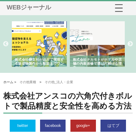
WEBジャーナル
ノー
株式会社耕文社が品川で実現す
株式会社ナカモトがホテルや店
株
の専
る販促物製作から配送までワン
舗の内装改修で選ばれ続ける理
れ
ストップ対応
由
強
ホーム >
その他業種
>
その他_法人・企業
株式会社アンスコの六角穴付きボル
トで製品精度と安全性を高める方法
twitter
facebook
google+
はてブ