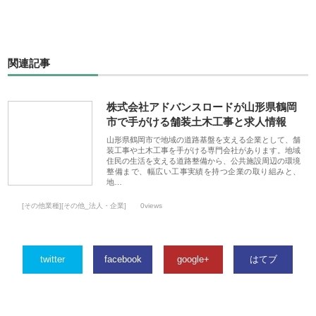
関連記事
株式会社アドバンスロードが山形県鶴岡
市で手がける舗装土木工事と求人情報
山形県鶴岡市で地域の道路基盤を支える企業として、舗
装工事や土木工事を手がける専門会社があります。地域
住民の生活を支える道路整備から、公共施設周辺の環境
整備まで、幅広い工事実績を持つ企業の取り組みと、
地…
[その他業種][その他_法人・企業]
0views
twitter
facebook
google+
はてブ