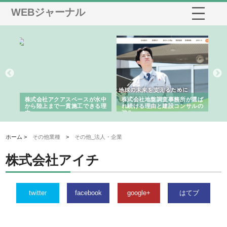
WEBジャーナル
シー
株式会社アクアスペースが水中
株式会社地盤調査事務所が選ば
株
ム導
から陸上まで一貫施工できる理
れ続ける理由と建設コンサルの
ス
由
強み
ホーム >
その他業種
>
その他_法人・企業
株式会社アイチ
twitter
facebook
google+
はてブ