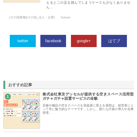
えると二の足を踏んでしまうケースも少なくありませ
ん…
[その他業種][その他_法人・企業]
0views
twitter
facebook
google+
はてブ
おすすめ記事
株式会社東京デッセルが提供する空きスペース活用型
1
ガチャガチャ設置サービスの全貌
店舗や施設の空きスペースを収益源に変える発想は、経営者にと
って常に魅力的なテーマです。しかし、新たな什器の導入や在庫
管理…