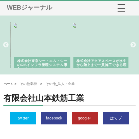
WEBジャーナル
がけ
株式会社東京シー・エム・シー
株式会社アクアスペースが水中
株
の実
のGISインフラ管理システム導
から陸上まで一貫施工できる理
れ
入メリット
由
強
ホーム >
その他業種
>
その他_法人・企業
有限会社山本鉄筋工業
twitter
facebook
google+
はてブ