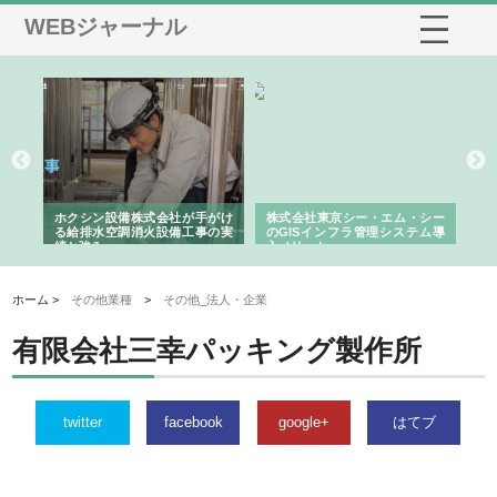
WEBジャーナル
る舗
ホクシン設備株式会社が手がけ
株式会社東京シー・エム・シー
株
る給排水空調消火設備工事の実
のGISインフラ管理システム導
か
績と強み
入メリット
由
ホーム >
その他業種
>
その他_法人・企業
有限会社三幸パッキング製作所
twitter
facebook
google+
はてブ