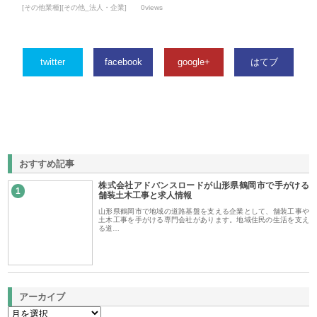
[その他業種][その他_法人・企業]
0views
twitter
facebook
google+
はてブ
おすすめ記事
株式会社アドバンスロードが山形県鶴岡市で手がける
1
舗装土木工事と求人情報
山形県鶴岡市で地域の道路基盤を支える企業として、舗装工事や
土木工事を手がける専門会社があります。地域住民の生活を支え
る道…
アーカイブ