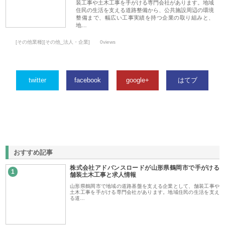
装工事や土木工事を手がける専門会社があります。地域
住民の生活を支える道路整備から、公共施設周辺の環境
整備まで、幅広い工事実績を持つ企業の取り組みと、
地…
[その他業種][その他_法人・企業]
0views
twitter
facebook
google+
はてブ
おすすめ記事
株式会社アドバンスロードが山形県鶴岡市で手がける
1
舗装土木工事と求人情報
山形県鶴岡市で地域の道路基盤を支える企業として、舗装工事や
土木工事を手がける専門会社があります。地域住民の生活を支え
る道…