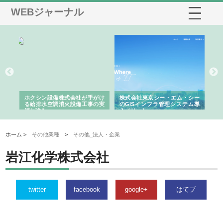
WEBジャーナル
る舗
ホクシン設備株式会社が手がけ
株式会社東京シー・エム・シー
株
る給排水空調消火設備工事の実
のGISインフラ管理システム導
か
績と強み
入メリット
由
ホーム >
その他業種
>
その他_法人・企業
岩江化学株式会社
twitter
facebook
google+
はてブ