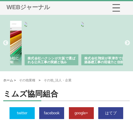
WEBジャーナル
社に
株式会社ハクシンが大阪で選ば
株式会社翔栄が草津市で担う建
株
制
れる公共工事の実績と強み
築基礎工事の現場力と信頼性
が
る
ホーム >
その他業種
>
その他_法人・企業
ミムズ協同組合
twitter
facebook
google+
はてブ