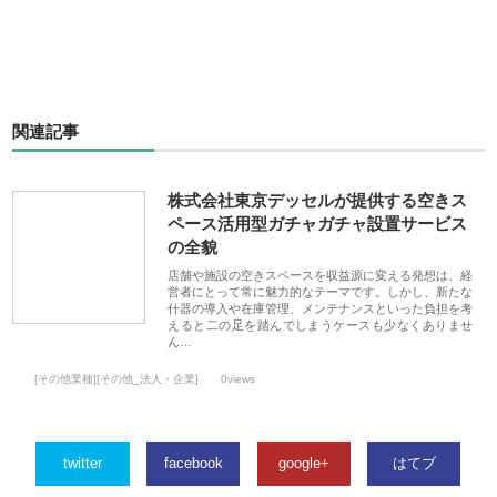
関連記事
株式会社東京デッセルが提供する空きス
ペース活用型ガチャガチャ設置サービス
の全貌
店舗や施設の空きスペースを収益源に変える発想は、経
営者にとって常に魅力的なテーマです。しかし、新たな
什器の導入や在庫管理、メンテナンスといった負担を考
えると二の足を踏んでしまうケースも少なくありませ
ん…
[その他業種][その他_法人・企業]
0views
twitter
facebook
google+
はてブ