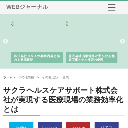
WEBジャーナル
業サ
株式会社ＣＳＡの事業内容と強
株式会社山形道路が手がける舗
ホ
報内
みを徹底解説
装工事と土木技術の全容
る
績
ホーム >
その他業種
>
その他_法人・企業
サクラヘルスケアサポート株式会
社が実現する医療現場の業務効率化
とは
twitter
facebook
google+
はてブ