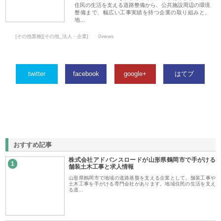
住民の生活を支える道路整備から、公共施設周辺の環境
整備まで、幅広い工事実績を持つ企業の取り組みと、
地…
[その他業種][その他_法人・企業]
0views
twitter
facebook
google+
はてブ
おすすめ記事
株式会社アドバンスロードが山形県鶴岡市で手がける
1
舗装土木工事と求人情報
山形県鶴岡市で地域の道路基盤を支える企業として、舗装工事や
土木工事を手がける専門会社があります。地域住民の生活を支え
る道…